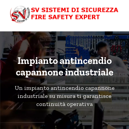
Salta
al
contenuto
Impianto antincendio
capannone industriale
Un impianto antincendio capannone
industriale su misura ti garantisce
continuità operativa