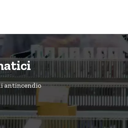
atici
mi antincendio