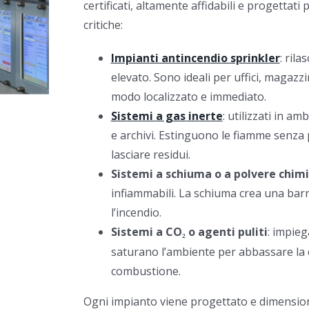
certificati, altamente affidabili e progettati
critiche:
Impianti antincendio sprinkler
: ril
elevato. Sono ideali per uffici, magazz
modo localizzato e immediato.
Sistemi a gas inerte
: utilizzati in a
e archivi. Estinguono le fiamme senza 
lasciare residui.
Sistemi a schiuma o a polvere chim
infiammabili. La schiuma crea una bar
l’incendio.
Sistemi a CO
o agenti puliti
: impieg
₂
saturano l’ambiente per abbassare la 
combustione.
Ogni impianto viene progettato e dimensiona