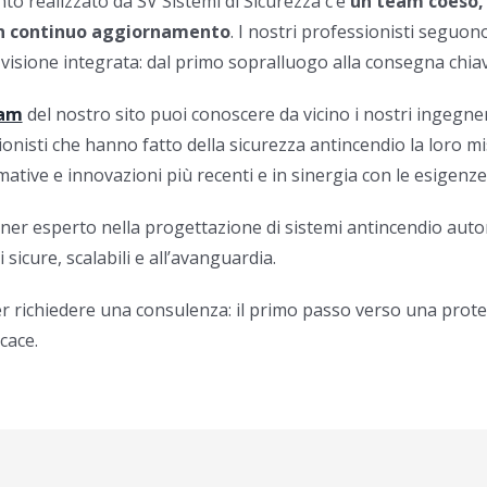
to realizzato da SV Sistemi di Sicurezza c’è
un team coeso,
in continuo aggiornamento
. I nostri professionisti seguon
visione integrata: dal primo sopralluogo alla consegna chiav
eam
del nostro
sito puoi conoscere da vicino i nostri ingegneri
nisti che hanno fatto della sicurezza antincendio la loro mi
mative e innovazioni più recenti e in sinergia con le esigenze 
tner esperto nella progettazione di sistemi antincendio autom
 sicure, scalabili e all’avanguardia.
er richiedere una consulenza: il primo passo verso una prot
icace.