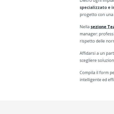
Dietro ogni impian
specializzato e 
progetto con una 
Nella
sezione T
manager: professio
rispetto delle nor
Affidarsi a un par
scegliere soluzioni
Compila il form p
intelligente ed eff