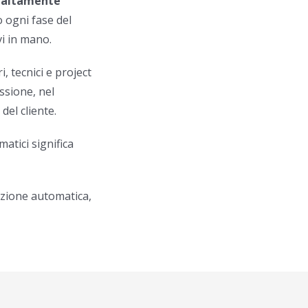
 altamente
o ogni fase del
i in mano.
, tecnici e project
ssione, nel
del cliente.
atici significa
ezione automatica,