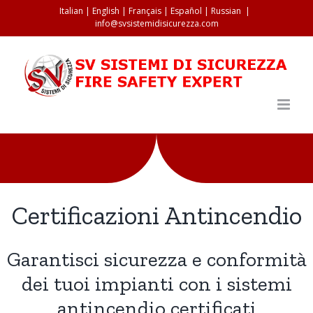
Salta
Italian
|
English
|
Français
|
Español
|
Russian
|
info@svsistemidisicurezza.com
al
contenuto
Certificazioni Antincendio
Garantisci sicurezza e conformità
dei tuoi impianti con i sistemi
antincendio certificati