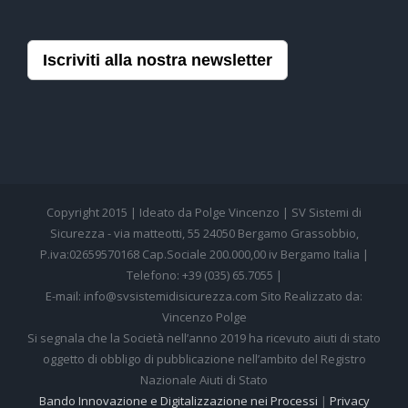
Iscriviti alla nostra newsletter
Copyright 2015 | Ideato da Polge Vincenzo | SV Sistemi di
Sicurezza - via matteotti, 55 24050 Bergamo Grassobbio,
P.iva:02659570168 Cap.Sociale 200.000,00 iv Bergamo Italia |
Telefono: +39 (035) 65.7055 |
E-mail: info@svsistemidisicurezza.com Sito Realizzato da:
Vincenzo Polge
Si segnala che la Società nell’anno 2019 ha ricevuto aiuti di stato
oggetto di obbligo di pubblicazione nell’ambito del Registro
Nazionale Aiuti di Stato
Bando Innovazione e Digitalizzazione nei Processi
|
Privacy