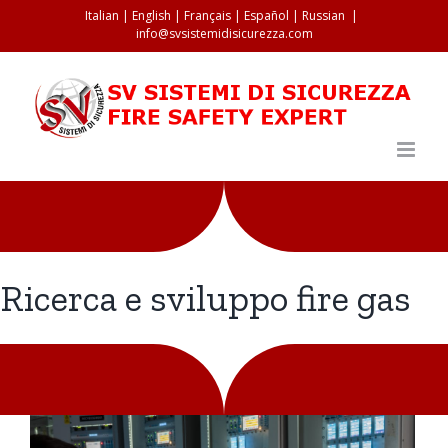
Salta
Italian
|
English
|
Français
|
Español
|
Russian
|
info@svsistemidisicurezza.com
al
contenuto
Ricerca e sviluppo fire gas