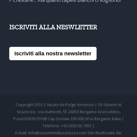
ISCRIVITI ALLA NESWLETTER
Iscriviti alla nostra newsletter
Copyright 2015 | Ideato da Polge Vincenzo | SV Sistemi di
Sicurezza - via matteotti, 55 24050 Bergamo Grassobbio,
P.iva:02659570168 Cap.Sociale 200.000,00 iv Bergamo Italia |
Telefono: +39 (035) 65.7055 |
E-mail: info@svsistemidisicurezza.com Sito Realizzato da: