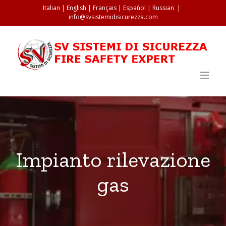
Salta
Italian
|
English
|
Français
|
Español
|
Russian
|
info@svsistemidisicurezza.com
al
contenuto
Impianto rilevazione
gas