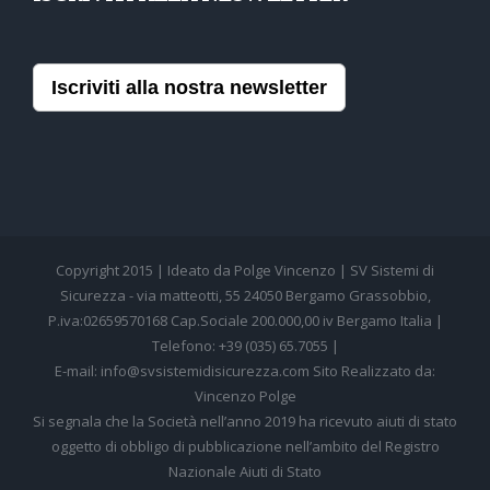
Iscriviti alla nostra newsletter
Copyright 2015 | Ideato da Polge Vincenzo | SV Sistemi di
Sicurezza - via matteotti, 55 24050 Bergamo Grassobbio,
P.iva:02659570168 Cap.Sociale 200.000,00 iv Bergamo Italia |
Telefono: +39 (035) 65.7055 |
E-mail: info@svsistemidisicurezza.com Sito Realizzato da:
Vincenzo Polge
Si segnala che la Società nell’anno 2019 ha ricevuto aiuti di stato
oggetto di obbligo di pubblicazione nell’ambito del Registro
Nazionale Aiuti di Stato