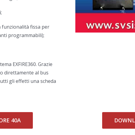
;
n funzionalità fissa per
anti programmabili);
sistema EXFIRE360. Grazie
o direttamente al bus
tti gli effetti una scheda
RE 40A
DOWNL