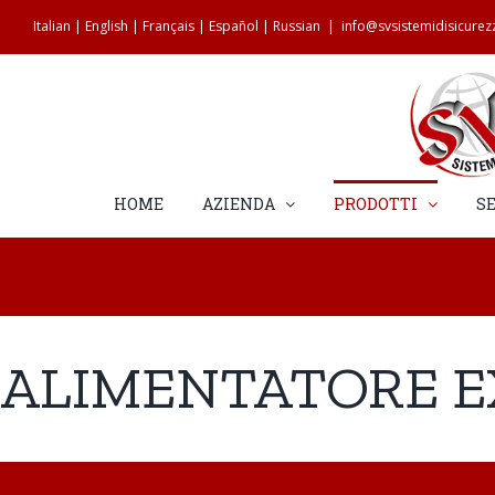
Salta
Italian
|
English
|
Français
|
Español
|
Russian
|
info@svsistemidisicure
al
contenuto
HOME
AZIENDA
PRODOTTI
SE
ALIMENTATORE E