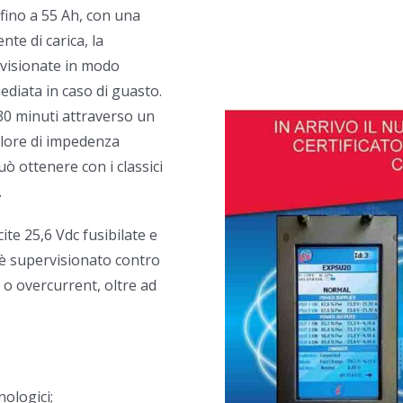
 fino a 55 Ah, con una
nte di carica, la
rvisionate in modo
iata in caso di guasto.
 30 minuti attraverso un
valore di impedenza
uò ottenere con i classici
.
ite 25,6 Vdc fusibilate e
e è supervisionato contro
e o overcurrent, oltre ad
nologici;