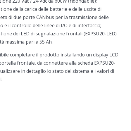
azione 220 Vac / 24 Vdc da 600W (ridondabile);
tione della carica delle batterie e delle uscite di
eta di due porte CANbus per la trasmissione delle
e il controllo delle linee di I/O e di interfaccia;
stione dei LED di segnalazione frontali (EXPSU20-LED);
ità massima pari a 55 Ah.
sibile completare il prodotto installando un display LCD
 portella frontale, da connettere alla scheda EXPSU20-
ualizzare in dettaglio lo stato del sistema e i valori di
.