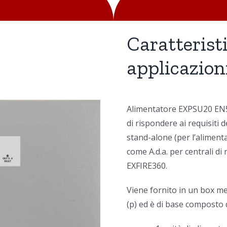
Caratterist
applicazion
Alimentatore EXPSU20 EN54
di rispondere ai requisiti d
stand-alone (per l’alimenta
come A.d.a. per centrali d
EXFIRE360.
Viene fornito in un box me
(p) ed è di base composto 