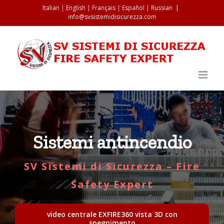
Salta
Italian
|
English
|
Français
|
Español
|
Russian
|
info@svsistemidisicurezza.com
al
contenuto
Sistemi antincendio
SV Sistemi di Sicurezza – Fire
Safety Expert
video centrale EXFIRE360 vista 3D con
spegnimento