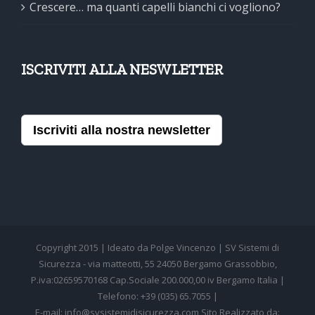
Crescere… ma quanti capelli bianchi ci vogliono?
ISCRIVITI ALLA NESWLETTER
Iscriviti alla nostra newsletter
Copyright 2015 | Ideato da Polge Vincenzo | SV Sistemi di
Sicurezza - via matteotti, 55 24050 Bergamo Grassobbio,
P.iva:02659570168 Cap.Sociale 200.000,00 iv Bergamo Italia |
Telefono: +39 (035) 65.7055 |
E-mail: info@svsistemidisicurezza.com Sito Realizzato da: