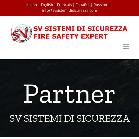
Salta
Italian
|
English
|
Français
|
Español
|
Russian
|
info@svsistemidisicurezza.com
al
contenuto
Partner
SV SISTEMI DI SICUREZZA