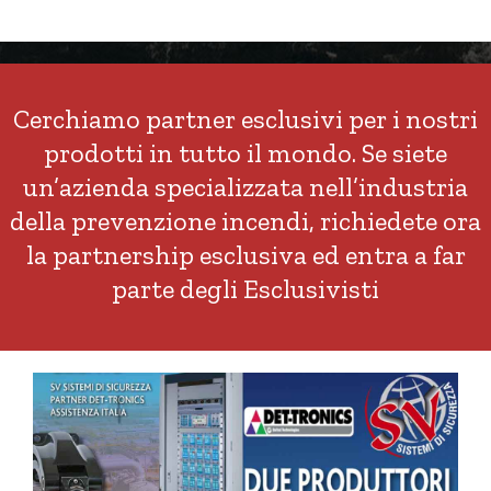
Cerchiamo partner esclusivi per i nostri
prodotti in tutto il mondo. Se siete
un’azienda specializzata nell’industria
della prevenzione incendi, richiedete ora
la partnership esclusiva ed entra a far
parte degli Esclusivisti