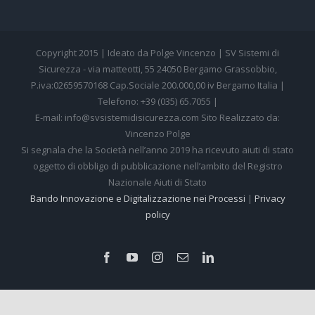
Copyright 2015 | Ideato da Polge Vincenzo | SV Sistemi di
Sicurezza - via matteotti, 55 24050 Bergamo Grassobbio,
P.iva:02659570168 Cap.Sociale 200.000,00 iv Bergamo Italia |
Telefono: +39 (035) 65.7055 |
E-mail: info@svsistemidisicurezza.com Sito Realizzato da:
Vincenzo Polge
Si segnala che la Società nell’anno 2019 ha ricevuto aiuti di stato
oggetto di obbligo di pubblicazione nell’ambito del Registro
Nazionale Aiuti di Stato
Bando Innovazione e Digitalizzazione nei Processi
|
Privacy
policy
Facebook
YouTube
Instagram
Email
LinkedIn