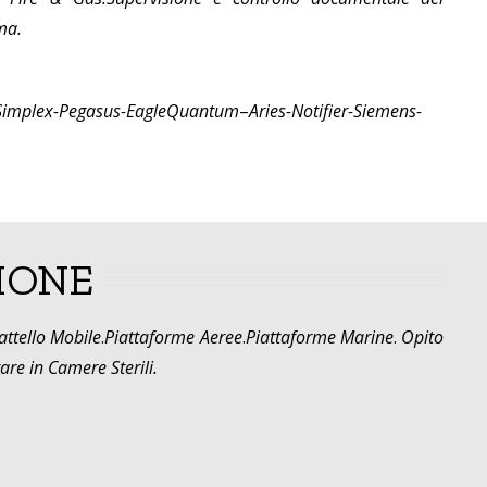
ma.
0Simplex-Pegasus-EagleQuantum
–
Aries-Notifier-Siemens-
IONE
attello Mobile
.
Piattaforme Aeree
.
Piattaforme Marine
.
Opito
re in Camere Sterili.