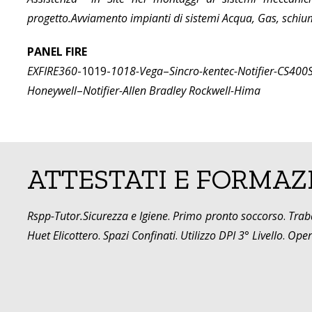
progetto.Avviamento impianti di sistemi Acqua, Gas, schiu
PANEL FIRE
EXFIRE360
-1019-
1018-Vega
–
Sincro-kentec-Notifier-CS40
Honeywell
–
Notifier-Allen Bradley Rockwell-Hima
ATTESTATI E FORMAZ
Rspp-Tutor.
Sicurezza e Igiene
.
Primo pronto soccorso
.
Trab
Huet Elicottero
.
Spazi Confinati
.
Utilizzo DPI 3° Livello
.
Opera