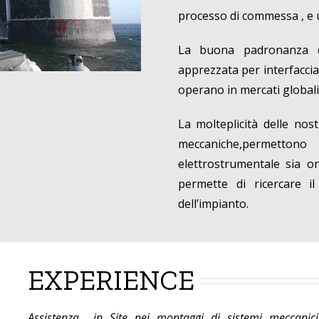
processo di commessa , e uf
La buona padronanza de
apprezzata per interfaccia
operano in mercati globali
La molteplicità delle no
meccaniche,permettono d
elettrostrumentale sia on
permette di ricercare i
dell’impianto.
EXPERIENCE
Assistenza in Site nei montaggi di sistemi meccanici