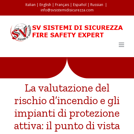
Salta
Italian
|
English
|
Français
|
Español
|
Russian
|
info@svsistemidisicurezza.com
al
contenuto
La valutazione del
rischio d’incendio e gli
impianti di protezione
attiva: il punto di vista