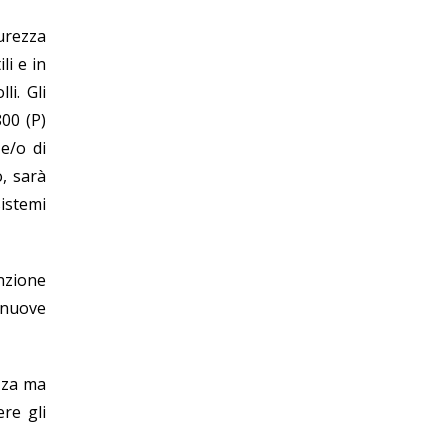
curezza
i e in
li. Gli
00 (P)
e/o di
, sarà
istemi
nzione
 nuove
zza ma
re gli