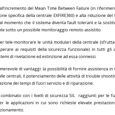
 all’incremento del Mean Time Between Failure (in riferimen
ione specifica della centrale EXFIRE360) e alla riduzione de
al momento che il sistema diventa fault tolerant e la sosti
te sotto un possibile monitoraggio remoto assistito.
oter tele-monitorare le unità modulari della centrale (sfrut
rare ai requisiti della sicurezza funzionale) in tutti gli 
temi di rivelazione ed estinzione ad essa connessi.
erevole di vantaggi: la possibilità di fornire assistenza i
alle centrali, il potenziamento delle attività di trouble shoot
azione dei tempi di fuori servizio e di riparazione.
, combinato con i livelli di sicurezza SIL raggiunti per le f
 le applicazioni in cui sono richieste elevate prestazioni
funzionamento.