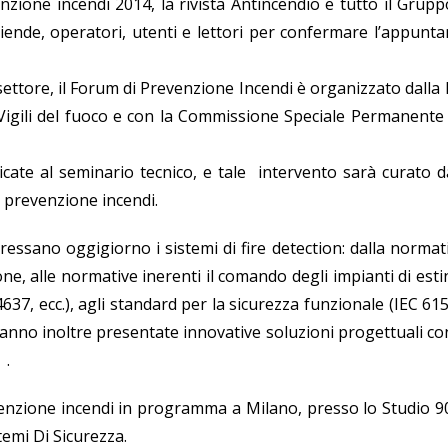
zione incendi 2014, la rivista Antincendio e tutto il Grup
ziende, operatori, utenti e lettori per confermare l’appun
settore, il Forum di Prevenzione Incendi è organizzato dalla 
 Vigili del fuoco e con la Commissione Speciale Permanente 
icate al seminario tecnico, e tale intervento sarà curato da
m prevenzione incendi.
eressano oggigiorno i sistemi di fire detection: dalla norma
zione, alle normative inerenti il comando degli impianti di est
37, ecc.), agli standard per la sicurezza funzionale (IEC 615
rranno inoltre presentate innovative soluzioni progettuali co
 .
venzione incendi in programma a Milano, presso lo Studio 90
temi Di Sicurezza.