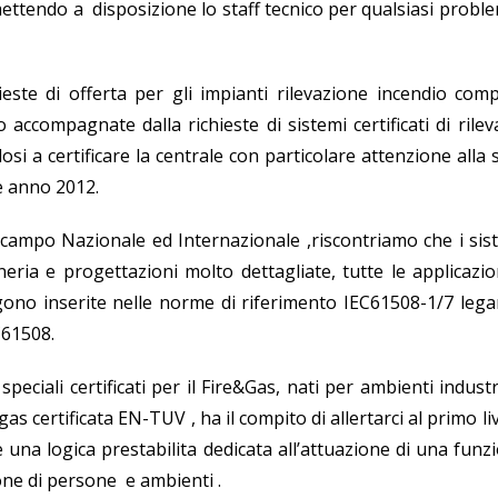
mettendo a disposizione lo staff tecnico per qualsiasi probl
ste di offerta per gli impianti rilevazione incendio compl
accompagnate dalla richieste di sistemi certificati di rile
i a certificare la centrale con particolare attenzione alla
e anno 2012.
 campo Nazionale ed Internazionale ,riscontriamo che i sis
ria e progettazioni molto dettagliate, tutte le applicazio
ngono inserite nelle norme di riferimento IEC61508-1/7 lega
C61508.
eciali certificati per il Fire&Gas, nati per ambienti industr
gas certificata EN-TUV , ha il compito di allertarci al primo liv
e una logica prestabilita dedicata all’attuazione di una funz
one di persone e ambienti .