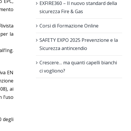
po EPC,
EXFIRE360 – Il nuovo standard della
tamento
sicurezza Fire & Gas
Rivista
Corsi di Formazione Online
per la
SAFETY EXPO 2025 Prevenzione e la
Sicurezza antincendio
ll’Ing.
Crescere… ma quanti capelli bianchi
ci vogliono?
tiva EN
inzione
08), ai
n l’uso
 degli