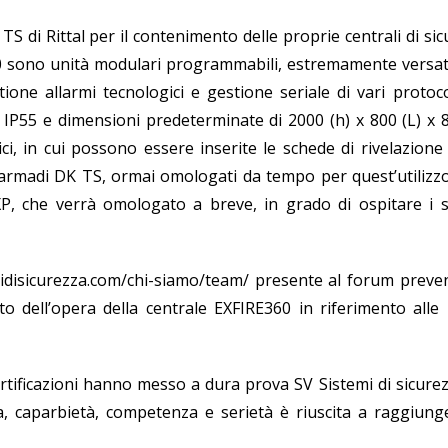
TS di Rittal per il contenimento delle proprie centrali di si
60 sono unità modulari programmabili, estremamente versatil
one allarmi tecnologici e gestione seriale di vari protocol
IP55 e dimensioni predeterminate di 2000 (h) x 800 (L) x 8
i, in cui possono essere inserite le schede di rivelazione 
 armadi DK TS, ormai omologati da tempo per quest’utilizzo
P, che verrà omologato a breve, in grado di ospitare i s
idisicurezza.com/chi-siamo/team/
presente al forum preve
o dell’opera della centrale EXFIRE360 in riferimento alle
rtificazioni hanno messo a dura prova SV Sistemi di sicure
a, caparbietà, competenza e serietà è riuscita a raggiunge