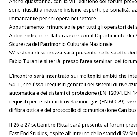
Anche quest’anno, con la VIII edizione del forum preven
sono riusciti a mettere insieme esperti, personalità, a
immancabile per chi opera nel settore.
Appuntamento irrinunciabile per tutti gli operatori del 
Antincendio, in collaborazione con il Dipartimento dei
Sicurezza del Patrimonio Culturale Nazionale.
SV sistemi di sicurezza sarà presente nelle salette ded
Fabio Turani e si terrà presso l’area seminari del foru
L’incontro sarà incentrato sui molteplici ambiti che int
54-1 , che fissa i requisiti generali dei sistemi di rivela
automatica e dei sistemi di protezione (EN 12094, EN 146
requisiti per i sistemi di rivelazione gas (EN 60079), ve
di fibra ottica e del protocollo di comunicazione Can bus
Il 26 e 27 settembre Rittal sarà presente al forum pre
East End Studios, ospite all’ interno dello stand di SV Sis