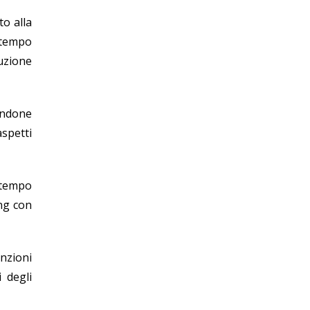
to alla
l tempo
tuzione
tandone
aspetti
n tempo
ing con
unzioni
 degli