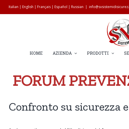
Salta
Italian
|
English
|
Français
|
Español
|
Russian
|
info@svsistemidisicure
al
contenuto
HOME
AZIENDA
PRODOTTI
SE
FORUM PREVENZ
Confronto su sicurezza 