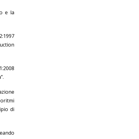
o e la
2:1997
uction
1:2008
”.
azione
goritmi
pio di
creando