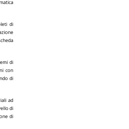
ematica
eti di
vazione
 scheda
temi di
ni con
ndo di
iali ad
ello di
ione di