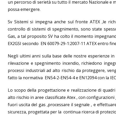
un percorso di serietà su tutto il mercato Nazionale e 
possa emergere.
Sv Sistemi si impegna anche sul fronte ATEX ,le richie
controllo di sistemi di spegnimento, sono state spesso 
Gas, a tal proposito SV ha colto il momento impegnandos
EX2GSI secondo EN 60079-29-1:2007-11 ATEX entro fin
Negli ultimi anni sulla base delle nostre esperienze in
rilevazione e spegnimento incendio, richiedono ingegne
processi industriali ad alto rischio da proteggere, ve
fatto la normativa EN54-2-EN54-4 e EN12094 con la IE
Lo scopo della progettazione e realizzazione di quadri sp
alto rischio in aree classificate Atex , con configurazioni 
fuori uscita del gas ,processare il segnale , e effettuar
sicurezza, progettata per la continua ricerca di protezi